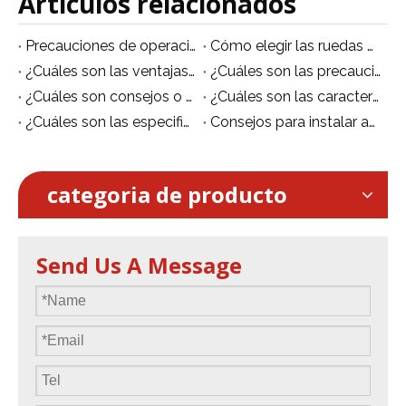
Artículos relacionados
Precauciones de operación de seguridad de andamios de aleación de aluminio
Cómo elegir las ruedas adecuadas para andamios móviles de aluminio
¿Cuáles son las ventajas de los andamios de aleación de aluminio en comparación con los andamios de acero?
¿Cuáles son las precauciones para el uso de andamios móviles?
¿Cuáles son ​consejos o sugerencias para utilizar un andamio móvil de aluminio?
¿Cuáles son las características de la plataforma móvil de aluminio/andamio móvil?
¿Cuáles son las especificaciones de los andamios de aluminio?
Consejos para instalar andamios de aluminio de forma segura.
categoria de producto
Send Us A Message