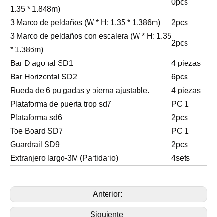
0pcs
1.35 * 1.848m)
3 Marco de peldaños (W * H: 1.35 * 1.386m)
2pcs
3 Marco de peldaños con escalera (W * H: 1.35
2pcs
* 1.386m)
Bar Diagonal SD1
4 piezas
Bar Horizontal SD2
6pcs
Rueda de 6 pulgadas y pierna ajustable.
4 piezas
Plataforma de puerta trop sd7
PC 1
Plataforma sd6
2pcs
Toe Board SD7
PC 1
Guardrail SD9
2pcs
Extranjero largo-3M (Partidario)
4sets
Anterior:
Siguiente: