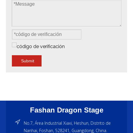
Submit
Fashan Dragon Stage
No.7, Área Industrial Xiaxi, Heshun, Distrito de
Nanhai, Foshan, 528241, Guangdong, China.