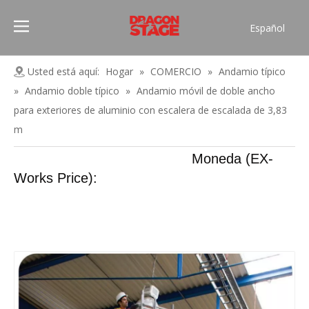
Español
Português
Pусский
Usted está aquí:
Hogar
»
COMERCIO
»
Andamio típico
Français
»
Andamio doble típico
»
Andamio móvil de doble ancho
العربية
para exteriores de aluminio con escalera de escalada de 3,83
简体中文
m
English
Moneda (EX-
Works Price):