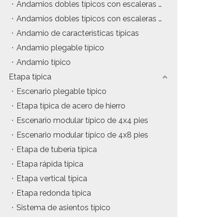
Andamios dobles típicos con escaleras colgantes
tos
Precio del estuche de vuelo
Andamios dobles típicos con escaleras de inclinación
Andamio de características típicas
da
Precio de la maquinaria de escenario
Andamio plegable típico
Precio de la carpa para eventos
Andamio típico
Etapa típica
Precio del andamio de aluminio
Escenario plegable típico
producto tipico
Etapa típica de acero de hierro
Escenario modular típico de 4x4 pies
Escenario modular típico de 4x8 pies
Etapa de tubería típica
Etapa rápida típica
Etapa vertical típica
Etapa redonda típica
Sistema de asientos típico