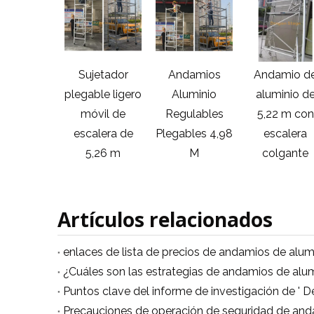
carga
Sujetador
Andamios
Andamio d
rtuaria
plegable ligero
Aluminio
aluminio d
gable de
móvil de
Regulables
5,22 m con
minio del
escalera de
Plegables 4,98
escalera
amio de
5,26 m
M
colgante
s 5.54M
Artículos relacionados