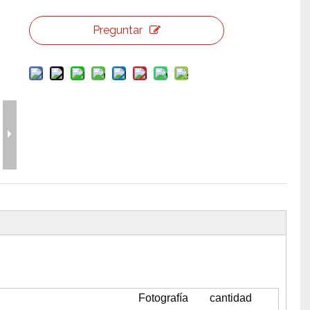
erramientas y accesorios de escenario
Caja de embalaje para even
Preguntar
Joyería para eventos de bo
Fotografía
cantidad