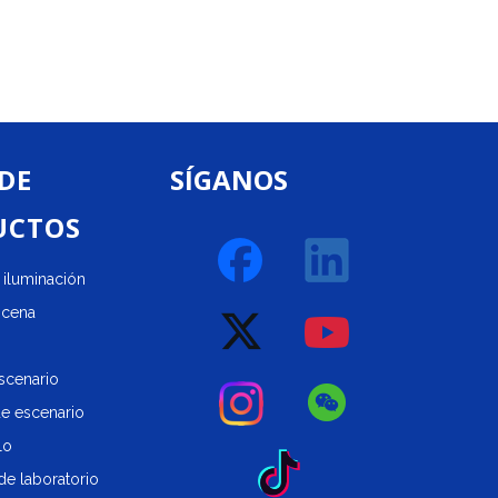
 DE
SÍGANOS
UCTOS
iluminación
scena
scenario
de escenario
lo
de laboratorio