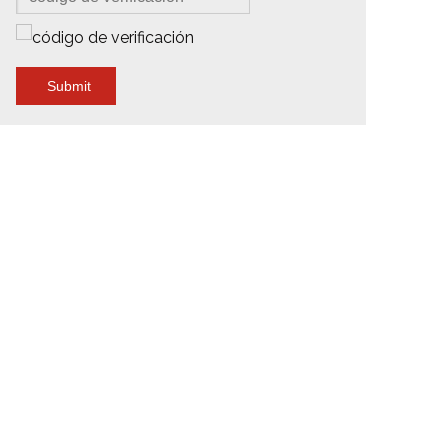
Submit
ndamio de
Andamio de
Andamio de
luminio de
aluminio de
aluminio de
,07 m con
7,53 m con
8,05 m con
étodo de
escalera
escalera
escalera
colgante
colgante
colgante
Lowes
Instrucciones