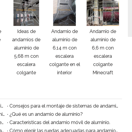
e
Ideas de
Andamio de
Andamio de
A
e
andamios de
aluminio de
aluminio de
a
aluminio de
6,14 m con
6,6 m con
7
5,68 m con
escalera
escalera
m
escalera
colgante en el
colgante
colgante
interior
Minecraft
enlaces de lista de precios de andamios de aluminio doble
Consejos para el montaje de sistemas de andamios en voladizo de aluminio
¿Cuáles son las estrategias de andamios de aluminio erectos?
¿Qué es un andamio de aluminio?
Puntos clave del informe de investigación de ' Descubra por qué el mercado de andamios está prosperando a nivel mundial durante 2018-2026 '
Características del andamio móvil de aluminio.
Precauciones de operación de seguridad de andamios de aleación de aluminio
Cómo elegir las ruedas adecuadas para andamios móviles de aluminio