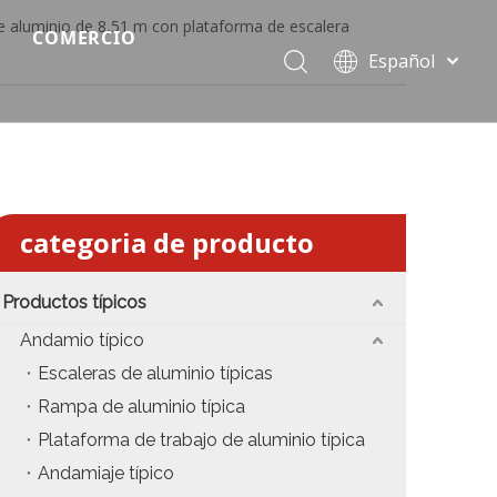
 aluminio de 8,51 m con plataforma de escalera
COMERCIO
Español
Precio del escenario modular
Português
Pусский
Precio de etapa rápida
Français
Precio de la etapa del evento
العربية
简体中文
Precio del armazón de iluminación estándar
categoria de producto
English
Precio de la armadura del techo
Productos típicos
Precio de productos relevantes de armadura
Andamio típico
Escaleras de aluminio típicas
Precio de iluminación de escenario
Rampa de aluminio típica
Precio del sonido del escenario
Plataforma de trabajo de aluminio típica
Andamiaje típico
fiesta
Precio de necesidades de eventos