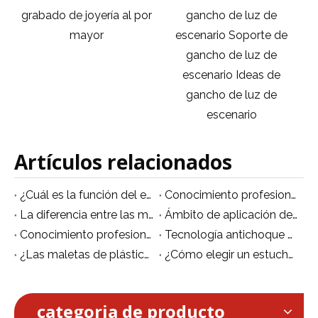
o
grabado de joyería al por
gancho de luz de
d
mayor
escenario Soporte de
z
gancho de luz de
escenario Ideas de
gancho de luz de
escenario
Artículos relacionados
¿Cuál es la función del estuche de plástico para vuelos?
Conocimiento profesional de mantenimiento de maletas de vuelo.
La diferencia entre las materias primas del Flight Case.
Ámbito de aplicación del Flightcase de plástico
Conocimiento profesional de mantenimiento de maletas de vuelo.
Tecnología antichoque de flight case
¿Las maletas de plástico son más cómodas de transportar?
¿Cómo elegir un estuche de vuelo?
categoria de producto