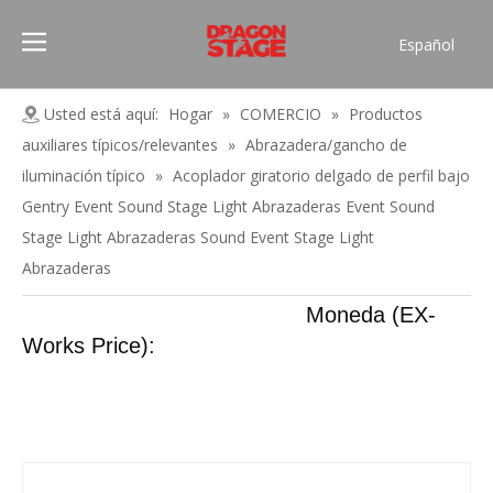
Español
Português
Pусский
Usted está aquí:
Hogar
»
COMERCIO
»
Productos
Français
auxiliares típicos/relevantes
»
Abrazadera/gancho de
العربية
iluminación típico
»
Acoplador giratorio delgado de perfil bajo
简体中文
Gentry Event Sound Stage Light Abrazaderas Event Sound
Stage Light Abrazaderas Sound Event Stage Light
English
Abrazaderas
Moneda (EX-
Works Price):