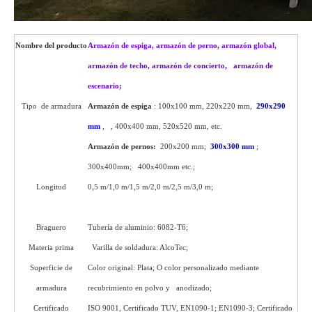
Nombre del producto
Armazón de espiga, armazón de perno, armazón global,
armazón de techo, armazón de concierto, armazón de
escenario;
armazón de caja t
Tipo de armadura
Armazón de espiga
: 100x100 mm, 220x220 mm,
290x290
mm
, , 400x400 mm, 520x520 mm, etc.
y armazón, mini
Armazón de pernos:
200x200 mm;
300x300 mm
;
300x400mm; 400x400mm etc.;
Longitud
0,5 m/1,0 m/1,5 m/2,0 m/2,5 m/3,0 m;
mega etapa, etapa
ensamblada, etapa de capa, etapa X
Braguero
Tubería de aluminio: 6082-T6;
Materia prima
Varilla de soldadura: AlcoTec;
Superficie de
Color original: Plata; O color personalizado mediante
armadura
recubrimiento en polvo y anodizado;
Certificado
ISO 9001, Certificado TUV, EN1090-1; EN1090-3; Certificado