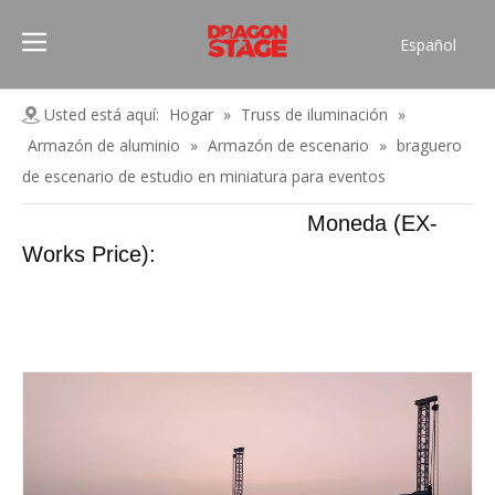
Español
Português
Pусский
Usted está aquí:
Hogar
»
Truss de iluminación
»
Français
Armazón de aluminio
»
Armazón de escenario
»
braguero
العربية
de escenario de estudio en miniatura para eventos
简体中文
Moneda (EX-
English
Works Price):