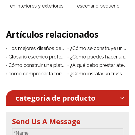
en interiores y exteriores
escenario pequeño
Artículos relacionados
Los mejores diseños de escenarios de iglesias
¿Cómo se construye un escenario de truss?
Glosario escénico profesional que el equipo de escenario chino debe saber
¿Cómo puedes hacer un escenario de baile sobre la piscina?
Cómo construir una plataforma escénica
¿A qué debo prestar atención al montar un escenario de concierto?
cómo comprobar la torre de andamio de aluminio correctamente de la manera correcta
¿Cómo instalar un truss de escenario?
categoria de producto
Send Us A Message