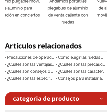
il
Andamios portátiles
Nuevo diseño Andamios
plegables de aluminio
de aluminio Andamios
os
de venta caliente con
móviles Torre Andamios
ruedas
plegables
Artículos relacionados
Precauciones de operación de seguridad de andamios de aleación de aluminio
Cómo elegir las ruedas adecuadas para andamios móviles de aluminio
¿Cuáles son las ventajas de los andamios de aleación de aluminio en comparación con los andamios de acero?
¿Cuáles son las precauciones para el uso de andamios móviles?
¿Cuáles son ​consejos o sugerencias para utilizar un andamio móvil de aluminio?
¿Cuáles son las características de la plataforma móvil de aluminio/andamio móvil?
¿Cuáles son las especificaciones de los andamios de aluminio?
Consejos para instalar andamios de aluminio de forma segura.
categoria de producto