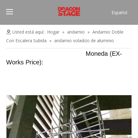
Español
Português
Pусский
Usted está aquí:
Hogar
»
andamio
»
Andamio Doble
Français
Con Escalera Subida
»
andamio voladizo de aluminio
العربية
Moneda (EX-
简体中文
Works Price):
English