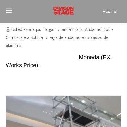
Español
Português
Pусский
Usted está aquí:
Hogar
»
andamio
»
Andamio Doble
Français
Con Escalera Subida
»
Viga de andamio en voladizo de
العربية
aluminio
简体中文
Moneda (EX-
English
Works Price):