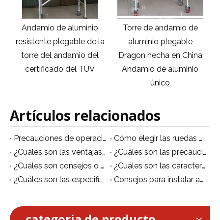
io
Torre de andamio de
Nuevo diseño de
e la
aluminio plegable
andamios de aluminio
el
Dragon hecha en China
torre de andamios
V
Andamio de aluminio
móviles andamio
único
plegable
Artículos relacionados
Precauciones de operación de seguridad de andamios de aleación de aluminio
Cómo elegir las ruedas adecuadas para andamios móviles de aluminio
¿Cuáles son las ventajas de los andamios de aleación de aluminio en comparación con los andamios de acero?
¿Cuáles son las precauciones para el uso de andamios móviles?
¿Cuáles son ​consejos o sugerencias para utilizar un andamio móvil de aluminio?
¿Cuáles son las características de la plataforma móvil de aluminio/andamio móvil?
¿Cuáles son las especificaciones de los andamios de aluminio?
Consejos para instalar andamios de aluminio de forma segura.
categoria de producto