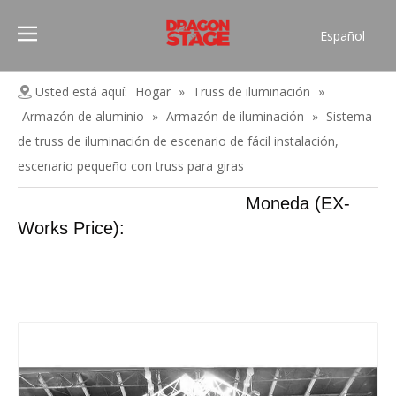
Español
Português
Pусский
Usted está aquí:
Hogar
»
Truss de iluminación
»
Français
Armazón de aluminio
»
Armazón de iluminación
»
Sistema
العربية
de truss de iluminación de escenario de fácil instalación,
简体中文
escenario pequeño con truss para giras
English
Moneda (EX-
Works Price):