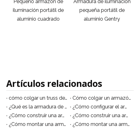
ueño armazón de
Armadura de iluminación
Sistema de
inación portátil de
pequeña portátil de
iluminació
uminio cuadrado
aluminio Gentry
persona
exteriore
al
Artículos relacionados
cómo colgar un truss de iluminación
Cómo colgar un armazón de iluminación del techo.
¿Qué es la armadura de iluminación?
¿Cómo configurar el armazón de iluminación?
¿Cómo construir una armadura de iluminación?
¿Cómo construir una armadura de iluminación?
¿Cómo montar una armadura de iluminación?
¿Cómo montar una armadura de iluminación?