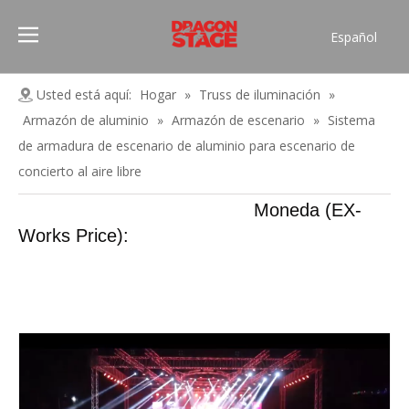
Español
Português
Pусский
Usted está aquí:
Hogar
»
Truss de iluminación
»
Français
Armazón de aluminio
»
Armazón de escenario
»
Sistema
العربية
de armadura de escenario de aluminio para escenario de
简体中文
concierto al aire libre
English
Moneda (EX-
Works Price):