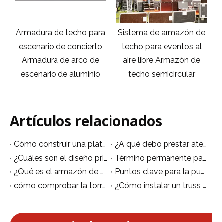
Armadura de techo para
Sistema de armazón de
S
o
escenario de concierto
techo para eventos al
n
Armadura de arco de
aire libre Armazón de
es
escenario de aluminio
techo semicircular
Artículos relacionados
Cómo construir una plataforma escénica
¿A qué debo prestar atención al montar un escenario de concierto?
¿Cuáles son el diseño principal de la pantalla LED en el escenario?
Término permanente para luces de iluminación de escenario.
¿Qué es el armazón de escenario?
Puntos clave para la puesta en escena
cómo comprobar la torre de andamio de aluminio correctamente de la manera correcta
¿Cómo instalar un truss de escenario?