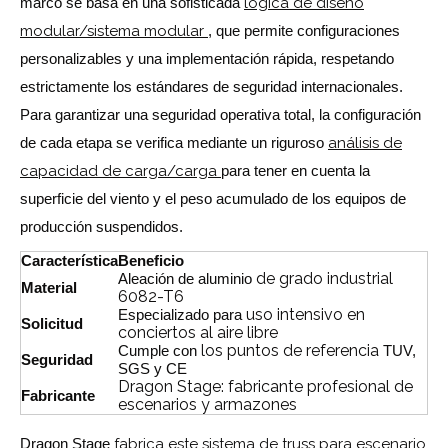
marco se basa en una sofisticada
lógica de diseño
modular/sistema modular
, que permite configuraciones
personalizables y una implementación rápida, respetando
estrictamente los estándares de seguridad internacionales.
Para garantizar una seguridad operativa total, la configuración
de cada etapa se verifica mediante un riguroso
análisis de
capacidad de carga/carga
para tener en cuenta la
superficie del viento y el peso acumulado de los equipos de
producción suspendidos.
Característica
Beneficio
de grado industrial
Aleación de aluminio
Material
6082-T6
uso intensivo en
Especializado para
Solicitud
conciertos al aire libre
los puntos de referencia
Cumple con
TUV,
Seguridad
SGS y CE
Dragon Stage: fabricante profesional de
Fabricante
escenarios y armazones
Dragon Stage
fabrica este sistema de truss para escenario