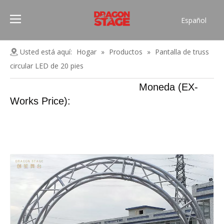
Español
Português
Pусский
Usted está aquí:
Hogar
»
Productos
»
Pantalla de truss
Français
circular LED de 20 pies
العربية
Moneda (EX-
简体中文
Works Price):
English