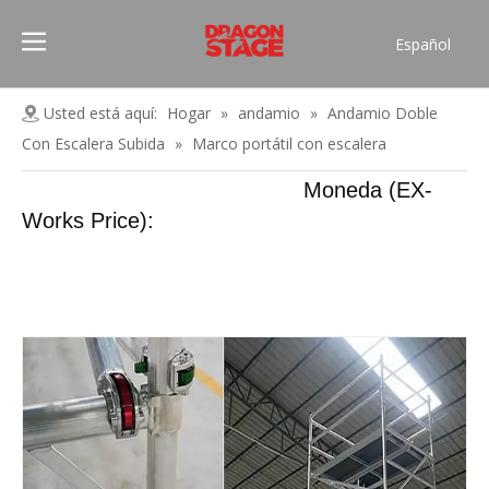
Español
Português
Pусский
Usted está aquí:
Hogar
»
andamio
»
Andamio Doble
Français
Con Escalera Subida
»
Marco portátil con escalera
العربية
Moneda (EX-
简体中文
Works Price):
English