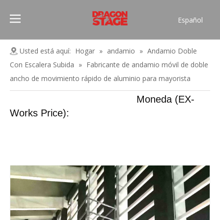
Español
Português
Pусский
Usted está aquí:
Hogar
»
andamio
»
Andamio Doble
Français
Con Escalera Subida
»
Fabricante de andamio móvil de doble
العربية
ancho de movimiento rápido de aluminio para mayorista
简体中文
Moneda (EX-
English
Works Price):