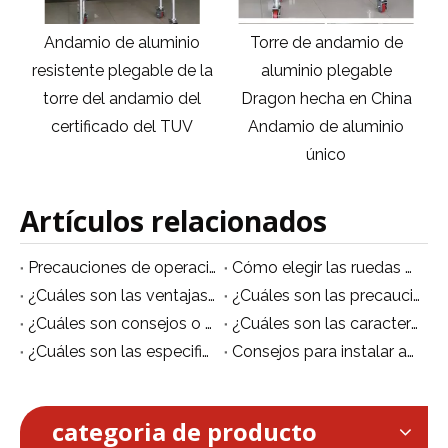
o
Torre de andamio de
Nuevo diseño de
la
aluminio plegable
andamios de aluminio
l
Dragon hecha en China
torre de andamios
Andamio de aluminio
móviles andamio
único
plegable
Artículos relacionados
Precauciones de operación de seguridad de andamios de aleación de aluminio
Cómo elegir las ruedas adecuadas para andamios móviles de aluminio
¿Cuáles son las ventajas de los andamios de aleación de aluminio en comparación con los andamios de acero?
¿Cuáles son las precauciones para el uso de andamios móviles?
¿Cuáles son ​consejos o sugerencias para utilizar un andamio móvil de aluminio?
¿Cuáles son las características de la plataforma móvil de aluminio/andamio móvil?
¿Cuáles son las especificaciones de los andamios de aluminio?
Consejos para instalar andamios de aluminio de forma segura.
categoria de producto