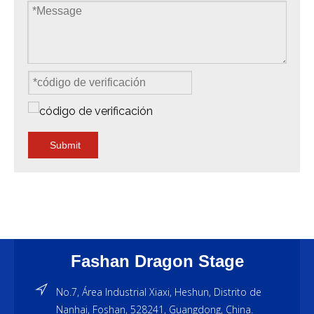
Submit
Fashan Dragon Stage
No.7, Área Industrial Xiaxi, Heshun, Distrito de
Nanhai, Foshan, 528241, Guangdong, China.