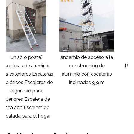
andamio de acceso a la
Escalera Andamio
construcción de
Plegable Portátil con
as
aluminio con escaleras
Tablero 3m
de
inclinadas 9,9 m
r