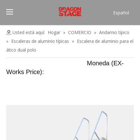
Español
Português
Pусский
Usted está aquí:
Hogar
»
COMERCIO
»
Andamio típico
Français
»
Escaleras de aluminio típicas
»
Escalera de aluminio para el
العربية
ático dual polo
简体中文
Moneda (EX-
English
Works Price):