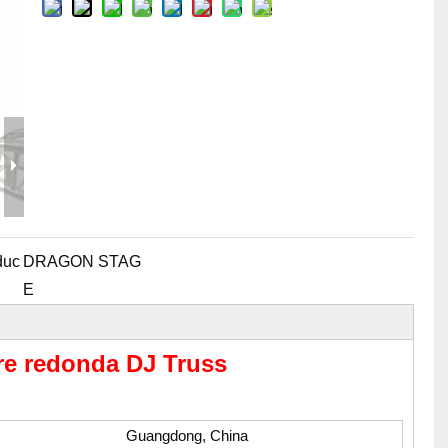
erramientas y accesorios de escenario
Caja de embalaje para even
Joyería para eventos de bo
duc
DRAGON STAG
E
rre redonda DJ Truss
Guangdong, China