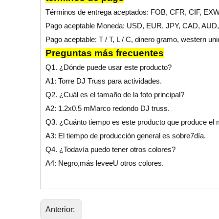
Términos de entrega aceptados: FOB, CFR, CIF, EXW
Pago aceptable Moneda: USD, EUR, JPY, CAD, AUD
Pago aceptable: T / T, L / C, dinero gramo, western u
Preguntas más frecuentes
Q1. ¿Dónde puede usar este producto?
A1: Torre DJ Truss para actividades.
Q
2. ¿Cuál es el tamaño de la foto principal?
A2: 1.
2
x
0.5 m
Marco redondo DJ truss.
Q3. ¿Cuánto tiempo es este producto que produce el 
A3: El tiempo de producción general es sobre
7
día.
Q4. ¿Todavía puedo tener otros colores?
A4: Negro,
más leve
e
U otros colores.
Anterior: