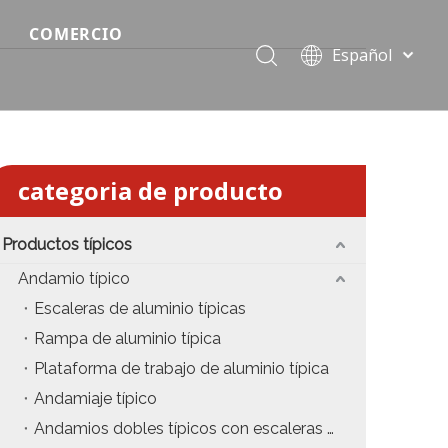
COMERCIO
Español
Precio del escenario modular
Português
Pусский
Precio de etapa rápida
Français
Precio de la etapa del evento
العربية
categoria de producto
简体中文
Precio del armazón de iluminación estándar
English
Productos típicos
Precio de la armadura del techo
Andamio típico
Precio de productos relevantes de armadura
Escaleras de aluminio típicas
Rampa de aluminio típica
Precio de iluminación de escenario
Plataforma de trabajo de aluminio típica
Precio del sonido del escenario
Andamiaje típico
Andamios dobles típicos con escaleras colgantes
fiesta
Precio de necesidades de eventos