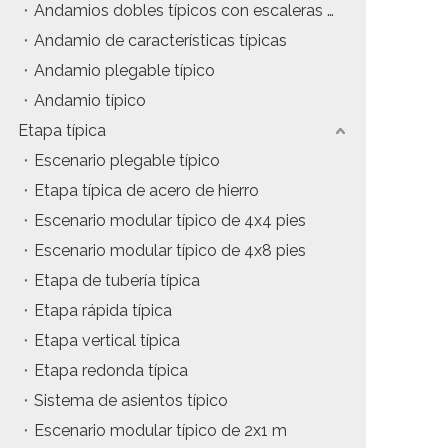
Andamios dobles típicos con escaleras de inclinación
tos
Precio del estuche de vuelo
Andamio de características típicas
Andamio plegable típico
da
Precio de la maquinaria de escenario
Andamio típico
Precio de la carpa para eventos
Etapa típica
Escenario plegable típico
Precio del andamio de aluminio
Etapa típica de acero de hierro
producto tipico
Escenario modular típico de 4x4 pies
Escenario modular típico de 4x8 pies
Etapa de tubería típica
Etapa rápida típica
Etapa vertical típica
Etapa redonda típica
Sistema de asientos típico
Escenario modular típico de 2x1 m