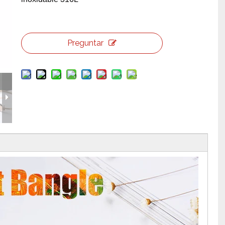
erramientas y accesorios de escenario
Caja de embalaje para even
Joyería para eventos de bo
Preguntar