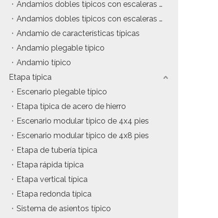
Andamios dobles típicos con escaleras colgantes
tos
Precio del estuche de vuelo
Andamios dobles típicos con escaleras de inclinación
Andamio de características típicas
da
Precio de la maquinaria de escenario
Andamio plegable típico
Precio de la carpa para eventos
Andamio típico
Etapa típica
Precio del andamio de aluminio
Escenario plegable típico
producto tipico
Etapa típica de acero de hierro
Escenario modular típico de 4x4 pies
Escenario modular típico de 4x8 pies
Etapa de tubería típica
Etapa rápida típica
Etapa vertical típica
Etapa redonda típica
Sistema de asientos típico