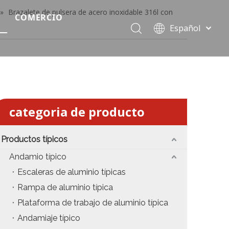
»
Brazalete de pulsera de acero inoxidable 316l con
COMERCIO
Español
Precio del escenario modular
Português
Pусский
Precio de etapa rápida
Français
Precio de la etapa del evento
العربية
简体中文
Precio del armazón de iluminación estándar
categoria de producto
English
Precio de la armadura del techo
Productos típicos
Precio de productos relevantes de armadura
Andamio típico
Escaleras de aluminio típicas
Precio de iluminación de escenario
Rampa de aluminio típica
Precio del sonido del escenario
Plataforma de trabajo de aluminio típica
Andamiaje típico
fiesta
Precio de necesidades de eventos