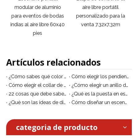
aire libre portátil
movible ajustable
s
personalizado para la
portátil de aluminio los
0
venta 7.32x7.32m
0.8-1.2m de la
plataforma los 6x8m de
p
la etapa
Artículos relacionados
¿Cómo sabes qué color de joyería usar para eventos?
Cómo elegir los pendientes de evento adecuados
Cómo elegir el collar de evento adecuado
¿Cómo elegir un anillo de evento según la forma del dedo?
22 cosas que debe saber sobre el armazón de iluminación para escenarios de eventos de aluminio
¿Qué es la puesta en escena de eventos?
¿Qué son las ideas de diseño de escenarios de eventos de aluminio?
Cómo diseñar un escenario de evento
categoria de producto