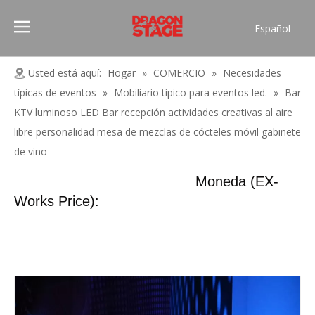
Español
Português
Pусский
Usted está aquí:
Hogar
»
COMERCIO
»
Necesidades
Français
típicas de eventos
»
Mobiliario típico para eventos led.
»
Bar
العربية
KTV luminoso LED Bar recepción actividades creativas al aire
简体中文
libre personalidad mesa de mezclas de cócteles móvil gabinete
de vino
English
Moneda (EX-
Works Price):