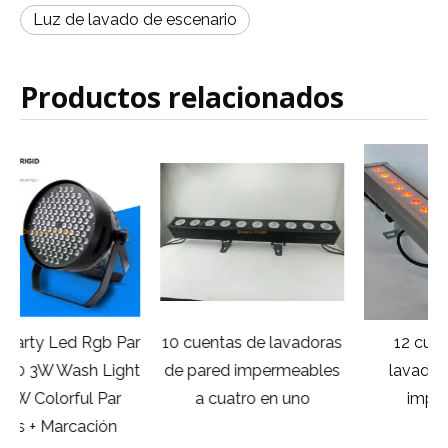
Luz de lavado de escenario
Productos relacionados
ar
10 cuentas de lavadoras
12 cuentas 3 en 1
ht
de pared impermeables
lavadora de pared
a cuatro en uno
impermeable