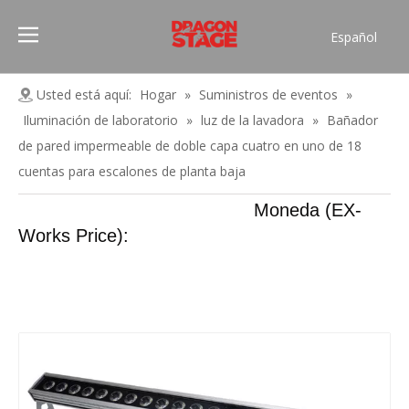
Español
Português
Pусский
Usted está aquí:
Hogar
»
Suministros de eventos
»
Français
Iluminación de laboratorio
»
luz de la lavadora
»
Bañador
العربية
de pared impermeable de doble capa cuatro en uno de 18
简体中文
cuentas para escalones de planta baja
English
Moneda (EX-
Works Price):