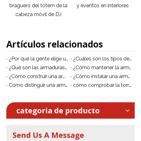
braguero del tótem de la
y eventos en interiores
ilumi
cabeza móvil de DJ
brague
Artículos relacionados
¿Por qué la gente elige una armadura de aluminio en lugar de una armadura de hierro?
¿Cuáles son los tipos de truss de aluminio?
¿Qué son las armaduras de aluminio?
¿Cómo mantener la armadura de aluminio?
¿Cómo construir una armadura de aluminio?
¿Cómo instalar una armadura de aluminio?
Cómo distinguir una armadura de aluminio de alta calidad y de mala calidad
cómo comprobar la torre de andamio de aluminio correctamente de la manera correcta
categoria de producto
Send Us A Message