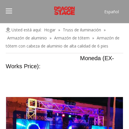
Español
Português
Pусский
Usted está aquí:
Hogar
»
Truss de iluminación
»
Français
Armazón de aluminio
»
Armazón de tótem
»
Armazón de
العربية
tótem con cabeza de aluminio de alta calidad de 6 pies
简体中文
Moneda (EX-
English
Works Price):