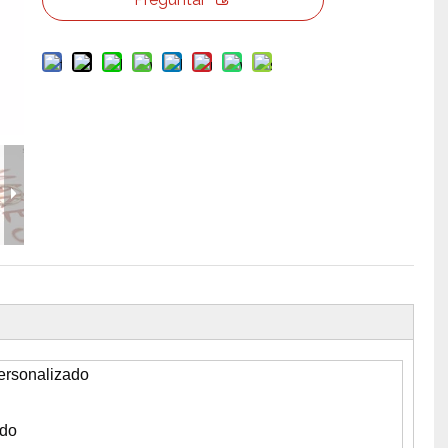
erramientas y accesorios de escenario
Caja de embalaje para even
Joyería para eventos de bo
personalizado
ado