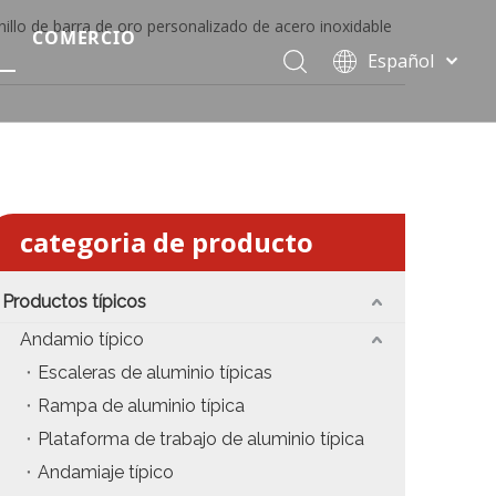
nillo de barra de oro personalizado de acero inoxidable
COMERCIO
Español
Precio del escenario modular
Português
Pусский
Precio de etapa rápida
Français
Precio de la etapa del evento
العربية
简体中文
Precio del armazón de iluminación estándar
categoria de producto
English
Precio de la armadura del techo
Productos típicos
Precio de productos relevantes de armadura
Andamio típico
Escaleras de aluminio típicas
Precio de iluminación de escenario
Rampa de aluminio típica
Precio del sonido del escenario
Plataforma de trabajo de aluminio típica
Andamiaje típico
fiesta
Precio de necesidades de eventos