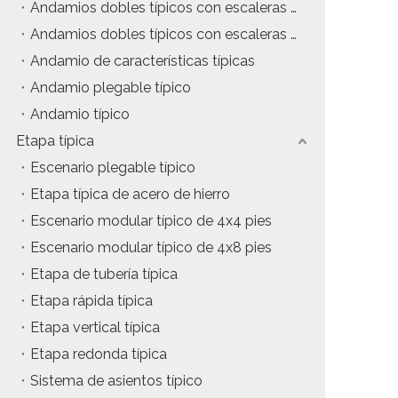
Andamios dobles típicos con escaleras colgantes
tos
Precio del estuche de vuelo
Andamios dobles típicos con escaleras de inclinación
Andamio de características típicas
da
Precio de la maquinaria de escenario
Andamio plegable típico
Precio de la carpa para eventos
Andamio típico
Etapa típica
Precio del andamio de aluminio
Escenario plegable típico
producto tipico
Etapa típica de acero de hierro
Escenario modular típico de 4x4 pies
Escenario modular típico de 4x8 pies
Etapa de tubería típica
Etapa rápida típica
Etapa vertical típica
Etapa redonda típica
Sistema de asientos típico