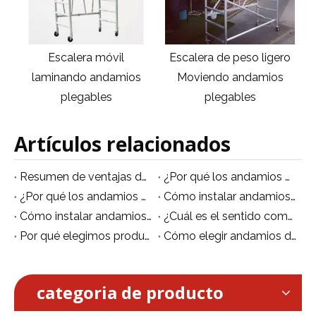
Escalera de peso ligero
Tablero de madera
Moviendo andamios
escalera móvil andamios
plegables
plegables
Artículos relacionados
Resumen de ventajas del andamio móvil de aluminio
¿Por qué los andamios de aluminio son multifuncionales?
¿Por qué los andamios de aluminio se están volviendo populares?
Cómo instalar andamios de aluminio no estándar
Cómo instalar andamios de aluminio de forma segura.
¿Cuál es el sentido común para el uso de andamios de aluminio?
Por qué elegimos producir andamios de aluminio
Cómo elegir andamios de aluminio
categoria de producto