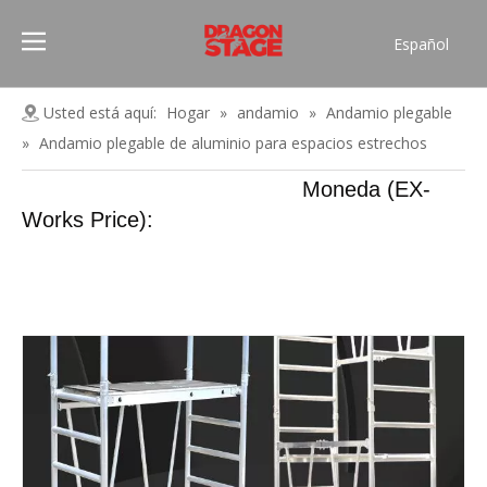
Español
Português
Pусский
Usted está aquí:
Hogar
»
andamio
»
Andamio plegable
Français
»
Andamio plegable de aluminio para espacios estrechos
العربية
Moneda (EX-
简体中文
Works Price):
English