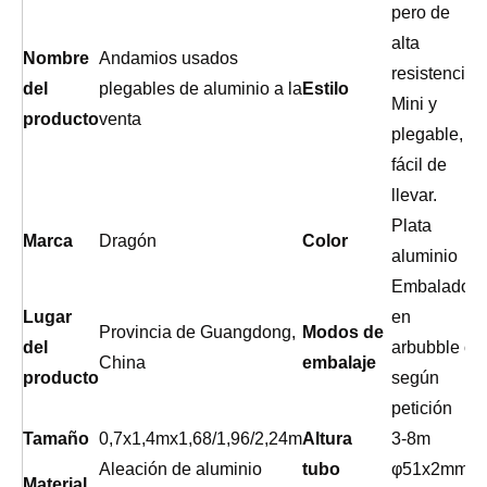
pero de
alta
Nombre
Andamios usados ​​
resistencia
del
plegables de aluminio a la
Estilo
Mini y
producto
venta
plegable,
fácil de
llevar.
Plata
Marca
Dragón
Color
aluminio
Embalado
Lugar
en
Provincia de Guangdong,
Modos de
del
arbubble o
China
embalaje
producto
según
petición
Tamaño
0,7x1,4mx1,68/1,96/2,24m
Altura
3-8m
Aleación de aluminio
tubo
φ51x2mm
Material