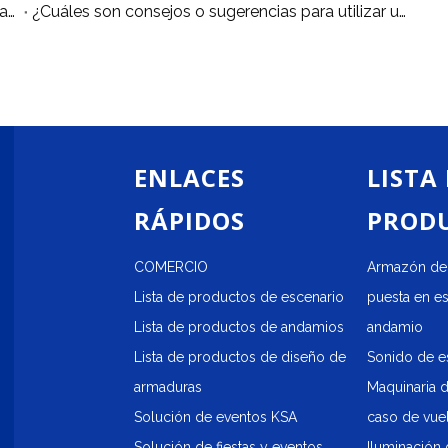
¿Cuáles son las precauciones para el uso de andamios móviles?
¿Cuáles son ​consejos o sugerencias para utilizar un andamio móvil de aluminio?
ENLACES
LISTA
RÁPIDOS
PROD
COMERCIO
Armazón de 
Lista de productos de escenario
puesta en e
Lista de productos de andamios
andamio
Lista de productos de diseño de
Sonido de e
armaduras
Maquinaria 
Solución de eventos KSA
caso de vue
Solución de fiestas y eventos
Iluminación 