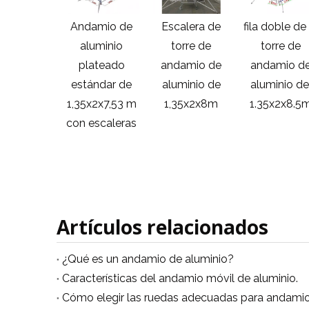
amio de
Andamio de
Escalera de
fila doble de 
luminio
aluminio
torre de
torre de
ándar de
plateado
andamio de
andamio d
5x2x6,6 m
estándar de
aluminio de
aluminio de
1,35x2x7,53 m
1,35x2x8m
1.35x2x8.5
con escaleras
Artículos relacionados
¿Qué es un andamio de aluminio?
Características del andamio móvil de aluminio.