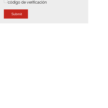
Andamio
Andamio
Andamio
Submit
terior doble
doble portátil
doble
de
para exteriores
regulable con
35x2x11,75m
de
escalera de
n escalera
1,35x2x12,67 m
1,35x2x13,13m
e escalada