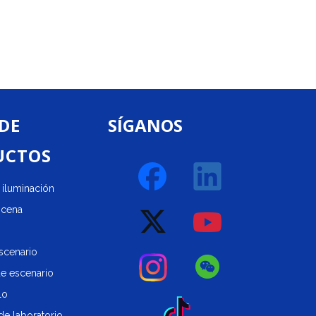
 DE
SÍGANOS
UCTOS
iluminación
scena
scenario
de escenario
lo
de laboratorio