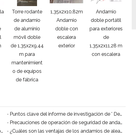
la
Torre rodante
1,35x2x10,82m
Andamio
de andamio
Andamio
doble portátil
ex
e
de aluminio
doble con
para exteriores
l
móvil doble
escalera
de
1,
m
de 1,35x2x9,44
exterior
1,35x2x11,28 m
co
m para
con escalera
d
mantenimient
o de equipos
de fábrica
Puntos clave del informe de investigación de ' Descubra por qué el mercado de andamios está prosperando a nivel mundial durante 2018-2026 '
Precauciones de operación de seguridad de andamios de aleación de aluminio
Cómo elegir las ruedas adecuadas para andamios móviles de aluminio
¿Cuáles son las ventajas de los andamios de aleación de aluminio en comparación con los andamios de acero?