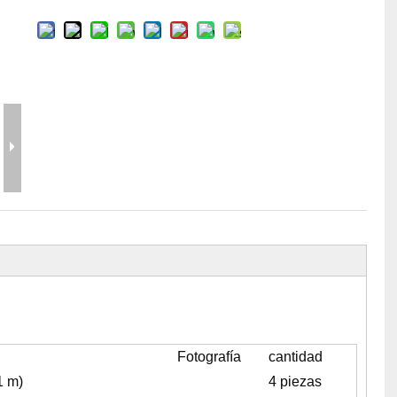
erramientas y accesorios de escenario
Caja de embalaje para even
Joyería para eventos de bo
Fotografía
cantidad
1 m)
4 piezas