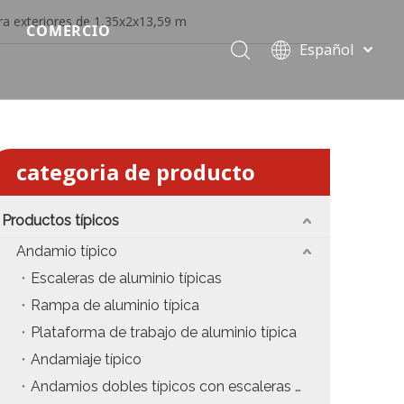
ara exteriores de 1,35x2x13,59 m
COMERCIO
Español
Precio del escenario modular
Português
Pусский
Precio de etapa rápida
Français
Precio de la etapa del evento
العربية
categoria de producto
简体中文
Precio del armazón de iluminación estándar
English
Productos típicos
Precio de la armadura del techo
Andamio típico
Precio de productos relevantes de armadura
Escaleras de aluminio típicas
Rampa de aluminio típica
Precio de iluminación de escenario
Plataforma de trabajo de aluminio típica
Precio del sonido del escenario
Andamiaje típico
Andamios dobles típicos con escaleras colgantes
fiesta
Precio de necesidades de eventos