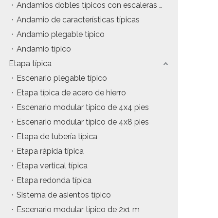
Andamios dobles típicos con escaleras de inclinación
tos
Precio del estuche de vuelo
Andamio de características típicas
Andamio plegable típico
da
Precio de la maquinaria de escenario
Andamio típico
Precio de la carpa para eventos
Etapa típica
Escenario plegable típico
Precio del andamio de aluminio
Etapa típica de acero de hierro
producto tipico
Escenario modular típico de 4x4 pies
Escenario modular típico de 4x8 pies
Etapa de tubería típica
Etapa rápida típica
Etapa vertical típica
Etapa redonda típica
Sistema de asientos típico
Escenario modular típico de 2x1 m