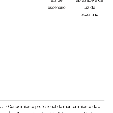
luz de
abrazadera de
ex
escenario
luz de
ab
escenario
¿Cuál es la función del estuche de plástico para vuelos?
Conocimiento profesional de mantenimiento de maletas de vuelo.