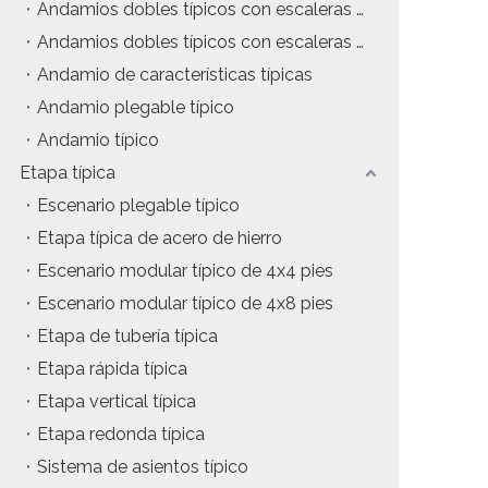
Andamios dobles típicos con escaleras colgantes
tos
Precio del estuche de vuelo
Andamios dobles típicos con escaleras de inclinación
Andamio de características típicas
da
Precio de la maquinaria de escenario
Andamio plegable típico
Precio de la carpa para eventos
Andamio típico
Etapa típica
Precio del andamio de aluminio
Escenario plegable típico
producto tipico
Etapa típica de acero de hierro
Escenario modular típico de 4x4 pies
Escenario modular típico de 4x8 pies
Etapa de tubería típica
Etapa rápida típica
Etapa vertical típica
Etapa redonda típica
Sistema de asientos típico