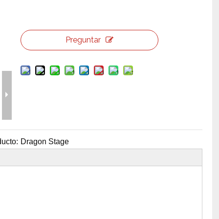
erramientas y accesorios de escenario
Caja de embalaje para even
Joyería para eventos de bo
Preguntar
ucto:
Dragon Stage