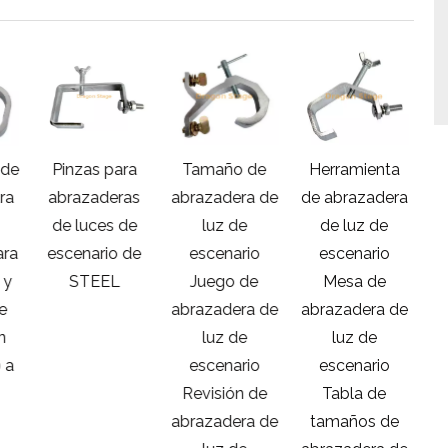
de
Pinzas para
Tamaño de
Herramienta
A
ra
abrazaderas
abrazadera de
de abrazadera
s
de luces de
luz de
de luz de
ra
escenario de
escenario
escenario
ab
y
STEEL
Juego de
Mesa de
e
abrazadera de
abrazadera de
n
luz de
luz de
re
 a
escenario
escenario
ab
Revisión de
Tabla de
abrazadera de
tamaños de