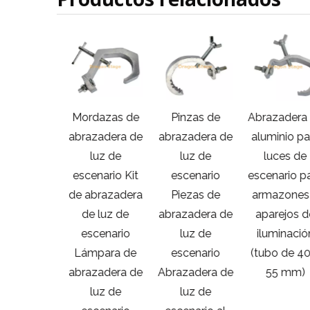
a-Clamp
Mordazas de
Pinzas de
Abrazadera 
minación
abrazadera de
abrazadera de
aluminio pa
eatral
luz de
luz de
luces de
zadera en
escenario Kit
escenario
escenario pa
C
de abrazadera
Piezas de
armazones 
rucciones
de luz de
abrazadera de
aparejos d
de la
escenario
luz de
iluminació
zadera de
Lámpara de
escenario
(tubo de 40
luz de
abrazadera de
Abrazadera de
55 mm)
cenario
luz de
luz de