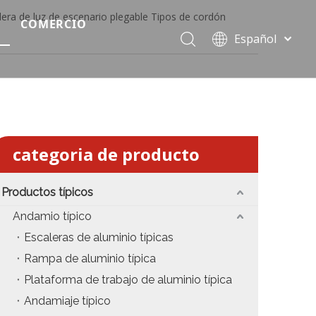
era de luz de escenario plegable Tipos de cordón
COMERCIO
Español
Precio del escenario modular
Português
Pусский
Precio de etapa rápida
Français
Precio de la etapa del evento
العربية
简体中文
Precio del armazón de iluminación estándar
categoria de producto
English
Precio de la armadura del techo
Productos típicos
Precio de productos relevantes de armadura
Andamio típico
Escaleras de aluminio típicas
Precio de iluminación de escenario
Rampa de aluminio típica
Precio del sonido del escenario
Plataforma de trabajo de aluminio típica
Andamiaje típico
fiesta
Precio de necesidades de eventos