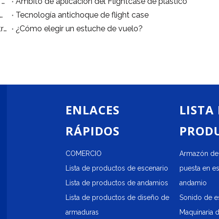
La diferencia entre las materias primas del Flight Case.
Ámbito de aplicación del Flightcase de plástico
ento profesional de mantenimiento de maletas de vuelo.
Tecnología antichoque de flight case
¿Las maletas de plástico son más cómodas de transportar?
¿Cómo elegir un estuche de vuelo?
ENLACES
LISTA
RÁPIDOS
PROD
COMERCIO
Armazón de 
Lista de productos de escenario
puesta en e
Lista de productos de andamios
andamio
Lista de productos de diseño de
Sonido de e
armaduras
Maquinaria 