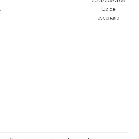
abrazadera de
t
l
luz de
ab
escenario