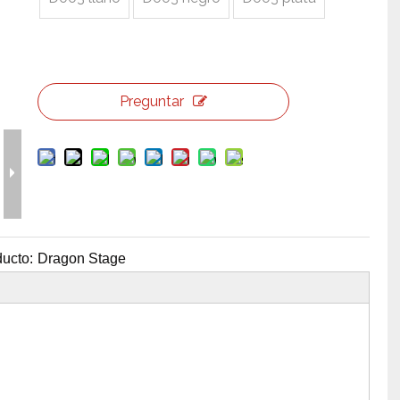
erramientas y accesorios de escenario
Caja de embalaje para even
Joyería para eventos de bo
Preguntar
ucto:
Dragon Stage