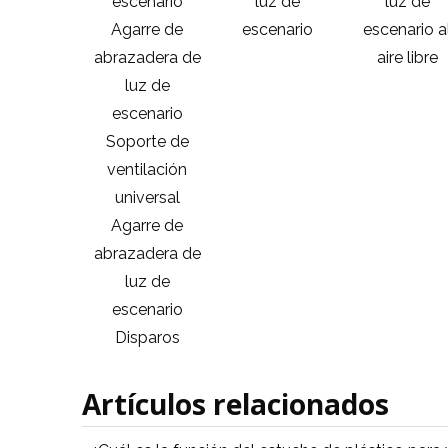
zadera de
escenario
luz de
luz de
luz de
Agarre de
escenario
escenario a
nario Tiro
abrazadera de
aire libre
luz de
escenario
Soporte de
ventilación
universal
Agarre de
abrazadera de
luz de
escenario
Disparos
Artículos relacionados