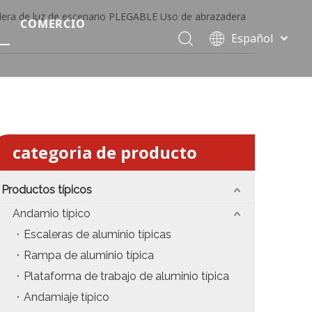
era de luz de escenario PLEGABLE Uso de abrazadera
COMERCIO
Español
Precio del escenario modular
Português
Pусский
Precio de etapa rápida
Français
Precio de la etapa del evento
العربية
简体中文
Precio del armazón de iluminación estándar
categoria de producto
English
Precio de la armadura del techo
Productos típicos
Precio de productos relevantes de armadura
Andamio típico
Escaleras de aluminio típicas
Precio de iluminación de escenario
Rampa de aluminio típica
Precio del sonido del escenario
Plataforma de trabajo de aluminio típica
Andamiaje típico
fiesta
Precio de necesidades de eventos