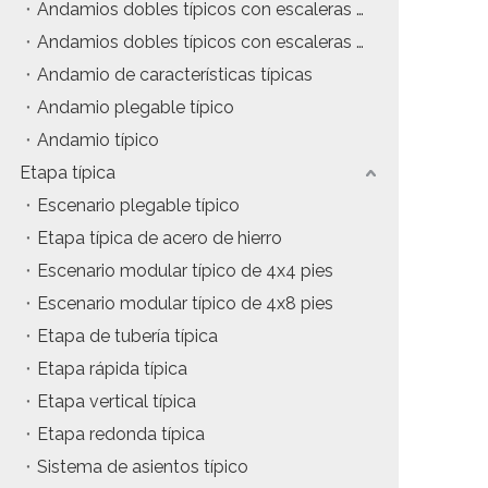
Andamios dobles típicos con escaleras colgantes
tos
Precio del estuche de vuelo
Andamios dobles típicos con escaleras de inclinación
Andamio de características típicas
da
Precio de la maquinaria de escenario
Andamio plegable típico
Precio de la carpa para eventos
Andamio típico
Etapa típica
Precio del andamio de aluminio
Escenario plegable típico
producto tipico
Etapa típica de acero de hierro
Escenario modular típico de 4x4 pies
Escenario modular típico de 4x8 pies
Etapa de tubería típica
Etapa rápida típica
Etapa vertical típica
Etapa redonda típica
Sistema de asientos típico