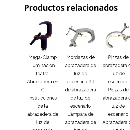
Productos relacionados
rde de
Mega-Clamp
Mordazas de
Pinzas de
zadera de
Iluminación
abrazadera de
abrazadera 
luz de
teatral
luz de
luz de
cenario
Abrazadera en
escenario Kit
escenario
arre de
C
de abrazadera
Piezas de
zadera de
Instrucciones
de luz de
abrazadera 
luz de
de la
escenario
luz de
cenario
abrazadera de
Lámpara de
escenario
arre de
luz de
abrazadera de
Abrazadera 