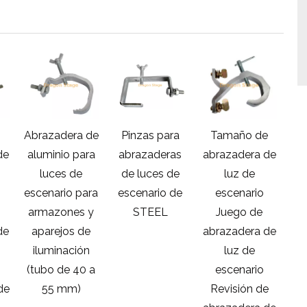
Abrazadera de
Pinzas para
Tamaño de
H
de
aluminio para
abrazaderas
abrazadera de
de
luces de
de luces de
luz de
escenario para
escenario de
escenario
armazones y
STEEL
Juego de
de
aparejos de
abrazadera de
ab
iluminación
luz de
(tubo de 40 a
escenario
de
55 mm)
Revisión de