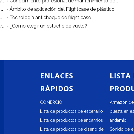
¿Cuál es la función del estuche de plástico para vuelos?
Conocimiento profesional de mantenimiento de maletas de vuelo.
La diferencia entre las materias primas del Flight Case.
Ámbito de aplicación del Flightcase de plástico
ento profesional de mantenimiento de maletas de vuelo.
Tecnología antichoque de flight case
¿Las maletas de plástico son más cómodas de transportar?
¿Cómo elegir un estuche de vuelo?
ENLACES
LISTA
RÁPIDOS
PROD
COMERCIO
Armazón de 
Lista de productos de escenario
puesta en e
Lista de productos de andamios
andamio
Lista de productos de diseño de
Sonido de e