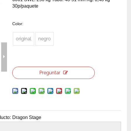
30p/paquete
erramientas y accesorios de escenario
Caja de embalaje para even
Joyería para eventos de bo
Color:
original
negro
Preguntar
ucto:
Dragon Stage