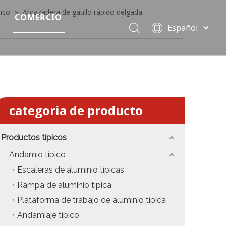
ico
»
Abrazadera de gatillo rápido delgada
COMERCIO
Español
Precio del escenario modular
Português
Pусский
Precio de etapa rápida
Français
Precio de la etapa del evento
العربية
简体中文
Precio del armazón de iluminación estándar
categoria de producto
English
Precio de la armadura del techo
Productos típicos
Precio de productos relevantes de armadura
Andamio típico
Escaleras de aluminio típicas
Precio de iluminación de escenario
Rampa de aluminio típica
Precio del sonido del escenario
Plataforma de trabajo de aluminio típica
Andamiaje típico
fiesta
Precio de necesidades de eventos