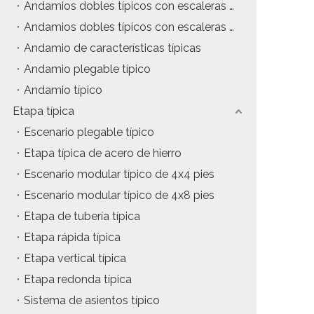
Andamios dobles típicos con escaleras colgantes
tos
Precio del estuche de vuelo
Andamios dobles típicos con escaleras de inclinación
Andamio de características típicas
da
Precio de la maquinaria de escenario
Andamio plegable típico
Precio de la carpa para eventos
Andamio típico
Etapa típica
Precio del andamio de aluminio
Escenario plegable típico
producto tipico
Etapa típica de acero de hierro
Escenario modular típico de 4x4 pies
Escenario modular típico de 4x8 pies
Etapa de tubería típica
Etapa rápida típica
Etapa vertical típica
Etapa redonda típica
Sistema de asientos típico